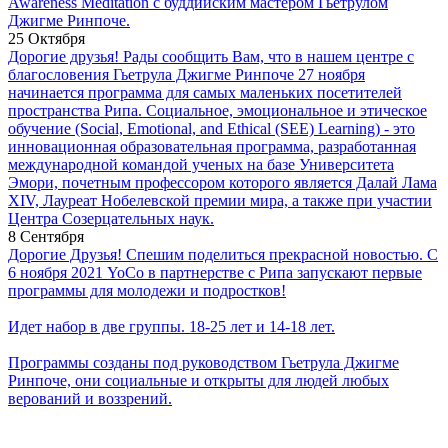
Awareness Meditation с буддийским мастером Гьетрулом
Джигме Ринпоче.
25 Октября
Дорогие друзья! Рады сообщить Вам, что в нашем центре с
благословения Гьетрула Джигме Ринпоче 27 ноября
начинается программа для самых маленьких посетителей
пространства Рипа. Социальное, эмоциональное и этическое
обучение (Social, Emotional, and Ethical (SEE) Learning) - это
инновационная образовательная программа, разработанная
международной командой ученых на базе Университета
Эмори, почетным профессором которого является Далай Лама
XIV, Лауреат Нобелевской премии мира, а также при участии
Центра Созерцательных наук.
8 Сентября
Дорогие Друзья! Спешим поделиться прекрасной новостью. С
6 ноября 2021 YoCo в партнерстве с Рипа запускают первые
программы для молодежи и подростков!
Идет набор в две группы. 18-25 лет и 14-18 лет.
Программы созданы под руководством Гьетрула Джигме
Ринпоче, они социальные и открыты для людей любых
верований и воззрений.