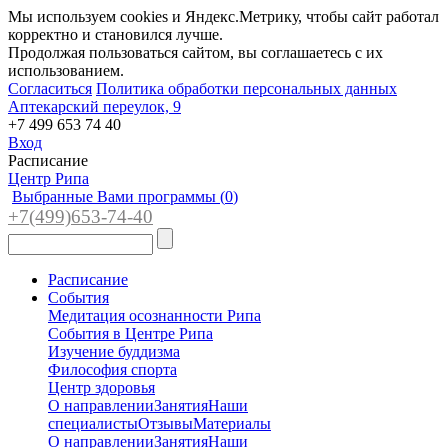
Мы используем cookies и Яндекс.Метрику, чтобы сайт работал
корректно и становился лучше.
Продолжая пользоваться сайтом, вы соглашаетесь с их
использованием.
Согласиться
Политика обработки персональных данных
Аптекарский переулок, 9
+7 499 653 74 40
Вход
Расписание
Центр Рипа
Выбранные Вами программы (
0
)
+7(4
99)65
3-7
4-40
Расписание
События
Медитация осознанности Рипа
События в Центре Рипа
Изучение буддизма
Философия спорта
Центр здоровья
О направлении
Занятия
Наши
специалисты
Отзывы
Материалы
О направлении
Занятия
Наши