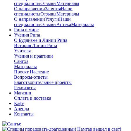
специалисты
Отзывы
Материалы
О направлении
Занятия
Наши
специалисты
Отзывы
Материалы
О направлении
Услуги
Наши
специалисты
Отзывы
Аптека
Материалы
Рипа в мире
Учения Рипа
О Буддизме и Линии Рипа
История Линии Рипа
Учителя
Учения и практики
Сангха
Материалы
Проект Наследие
Вопросы-ответы
Благотворительные проекты
Реквизиты
Магазин
Оплата и доставка
Кафе
Аренда
Контакты