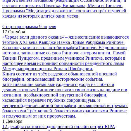
Ripa Awareness Meditation (Медитации Осознанности Рипа), и
состоит из практик Шаматха, Випашьяна, Метта и Тонглен.
Программа "Медитация для жизни" состоит из трёх ступеней,
каждая из которых длится один месяц.
Старт программы 9 апреля
17 Октября
«Череда волн дивного океана» – жизнеописание выдающегося
тертона XXI века Кьябдже Намка Дриме Рабджама Ринпоче.
За основу книги взята автобиография Ринпоче. Её дополнили
истории, записанные со слов Ринпоче автором книги, Ламой
Тензин Пунцогом, преданным учеником Ринпоче, который в
настоящее время исполняет обязанности резидентного ламы
Международного центра Рипа в Швейцарии.
Книга состоит из трёх разделов: обыкновенной внешней
биографии, описывающей исторические события,
затрагивающие время вынужденного ухода из Тибета и
деяния, которым Ринпоче посвятил свою жизнь на родине и в
изгнании, необыкновенной внутренней биографии,
касающейся передачи глубоких сокровищ ума, и
непревзойдённой тайной биографии, посвящённой встречам с
божествами Трёх корней, божествами-охранителями Ринпоче
и полученным от них пророчествам.
1 Декабря
12 декабря состоится однодневный онлайн ретрит RIPA