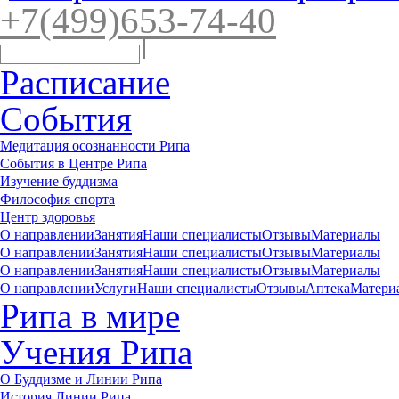
+7(4
99)65
3-7
4-40
Расписание
События
Медитация осознанности Рипа
События в Центре Рипа
Изучение буддизма
Философия спорта
Центр здоровья
О направлении
Занятия
Наши специалисты
Отзывы
Материалы
О направлении
Занятия
Наши специалисты
Отзывы
Материалы
О направлении
Занятия
Наши специалисты
Отзывы
Материалы
О направлении
Услуги
Наши специалисты
Отзывы
Аптека
Матери
Рипа в мире
Учения Рипа
О Буддизме и Линии Рипа
История Линии Рипа