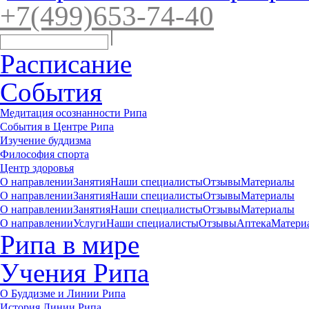
+7(4
99)65
3-7
4-40
Расписание
События
Медитация осознанности Рипа
События в Центре Рипа
Изучение буддизма
Философия спорта
Центр здоровья
О направлении
Занятия
Наши специалисты
Отзывы
Материалы
О направлении
Занятия
Наши специалисты
Отзывы
Материалы
О направлении
Занятия
Наши специалисты
Отзывы
Материалы
О направлении
Услуги
Наши специалисты
Отзывы
Аптека
Матери
Рипа в мире
Учения Рипа
О Буддизме и Линии Рипа
История Линии Рипа