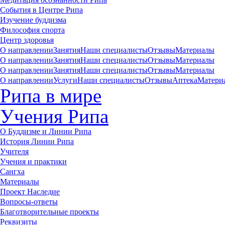
События в Центре Рипа
Изучение буддизма
Философия спорта
Центр здоровья
О направлении
Занятия
Наши специалисты
Отзывы
Материалы
О направлении
Занятия
Наши специалисты
Отзывы
Материалы
О направлении
Занятия
Наши специалисты
Отзывы
Материалы
О направлении
Услуги
Наши специалисты
Отзывы
Аптека
Матери
Рипа в мире
Учения Рипа
О Буддизме и Линии Рипа
История Линии Рипа
Учителя
Учения и практики
Сангха
Материалы
Проект Наследие
Вопросы-ответы
Благотворительные проекты
Реквизиты