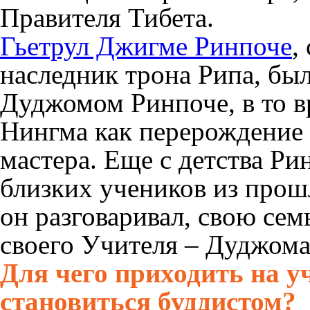
Правителя Тибета.
Гьетрул Джигме Ринпоче
,
наследник трона Рипа, был
Дуджомом Ринпоче, в то 
Нингма как перерождение
мастера. Еще с детства Р
близких учеников из прош
он разговаривал, свою сем
своего Учителя – Дуджома
Для чего приходить на у
становиться буддистом?