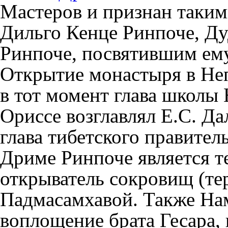
Мастеров и признан таки
Дильго Кенце Ринпоче, Д
Ринпоче, посвятившим ем
Открытие монастыря в Неп
в тот момент глава школы
Ориссе возглавлял Е.С. Да
глава тибетского правител
Дриме Ринпоче является те
открыватель сокровищ (те
Падмасамхавой. Также На
воплощение брата Гесара,