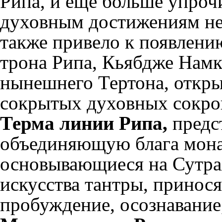
Рипа, и еще больше упро
духовным достижениям н
также привело к появлени
трона Рипа, Кьябдже Нам
нынешнего Тертона, откры
сокрытых духовных сокро
Терма линии Рипа,
предс
объединяющую блага мона
основывающиеся на Сутрах
искусства тантры, принос
пробуждение, осознавание,