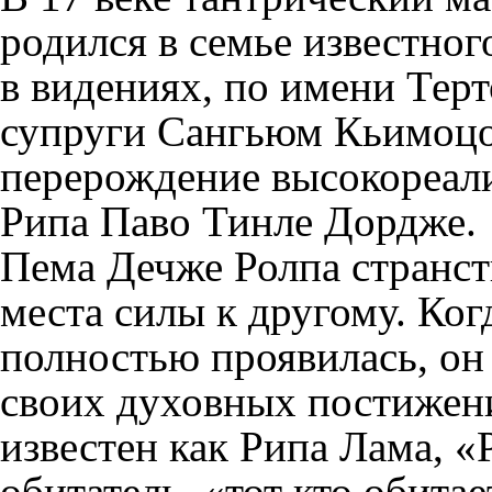
родился в семье известног
в видениях, по имени Тер
супруги Сангьюм Кьимоцо.
перерождение высокореали
Рипа Паво Тинле Дордже.
Пема Дечже Ролпа странст
места силы к другому. Ког
полностью проявилась, он
своих духовных постижени
известен как Рипа Лама, «
обитатель, «тот кто обита