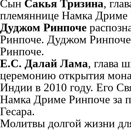
Сын
Сакья Тризина
, гла
племяннице Намка Дриме 
Дуджом Ринпоче
распозна
Ринпоче. Дуджом Ринпоче
Ринпоче
.
Е.С. Далай Лама
, глава 
церемонию открытия мона
Индии в 2010 году. Его С
Намка Дриме Ринпоче за 
Гесара.
Молитвы долгой жизни дл