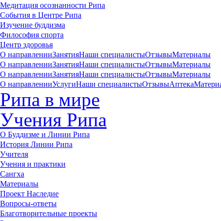
Медитация осознанности Рипа
События в Центре Рипа
Изучение буддизма
Философия спорта
Центр здоровья
О направлении
Занятия
Наши специалисты
Отзывы
Материалы
О направлении
Занятия
Наши специалисты
Отзывы
Материалы
О направлении
Занятия
Наши специалисты
Отзывы
Материалы
О направлении
Услуги
Наши специалисты
Отзывы
Аптека
Матери
Рипа в мире
Учения Рипа
О Буддизме и Линии Рипа
История Линии Рипа
Учителя
Учения и практики
Сангха
Материалы
Проект Наследие
Вопросы-ответы
Благотворительные проекты