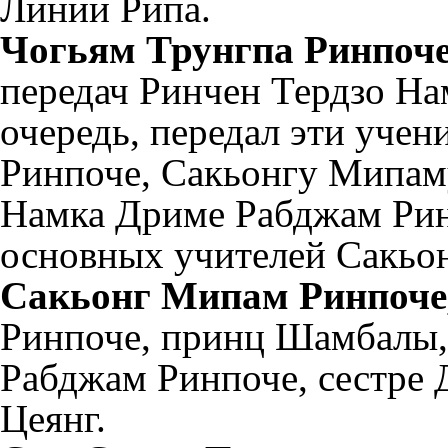
Линии Рипа.
Чогьям Трунгпа Ринпоч
передач Ринчен Тердзо На
очередь, передал эти уче
Ринпоче, Сакьонгу Мипам
Намка Дриме Рабджам Рин
основных учителей Сакьо
Сакьонг Мипам Ринпоче
Ринпоче, принц Шамбалы,
Рабджам Ринпоче, сестре
Цеянг.