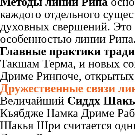
Методы линии Рипа
осно
каждого отдельного суще
духовных свершений. Это 
особенностью линии Рипа
Главные практики трад
Такшам Терма, и новых с
Дриме Ринпоче, открытых 
Дружественные связи ли
Величайший
Сиддх Шак
Кьябдже Намка Дриме Раб
Шакья Шри считается одн