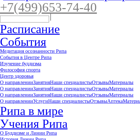
+7(4
99)65
3-7
4-40
Расписание
События
Медитация осознанности Рипа
События в Центре Рипа
Изучение буддизма
Философия спорта
Центр здоровья
О направлении
Занятия
Наши специалисты
Отзывы
Материалы
О направлении
Занятия
Наши специалисты
Отзывы
Материалы
О направлении
Занятия
Наши специалисты
Отзывы
Материалы
О направлении
Услуги
Наши специалисты
Отзывы
Аптека
Матери
Рипа в мире
Учения Рипа
О Буддизме и Линии Рипа
История Линии Рипа