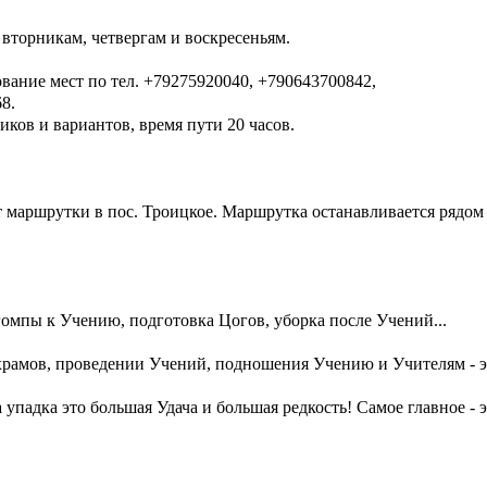
 вторникам, четвергам и воскресеньям.
вание мест по тел. +79275920040, +790643700842,
8.
ков и вариантов, время пути 20 часов.
 маршрутки в пос. Троицкое. Маршрутка останавливается рядом с
гомпы к Учению, подготовка Цогов, уборка после Учений...
амов, проведении Учений, подношения Учению и Учителям - эт
падка это большая Удача и большая редкость! Самое главное - 