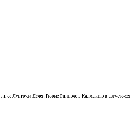
нгсе Лунтрула Дечен Гюрме Ринпоче в Калмыкию в августе-сен