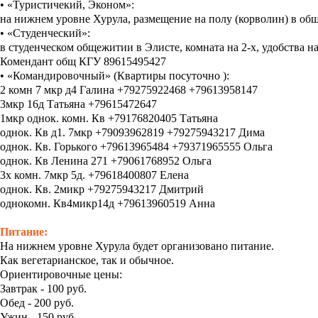
• «Туристичекий, Эконом»:
на нижнем уровне Хурула, размещение на полу (корволин) в обще
• «Студенческий»:
в студенческом общежитии в Элисте, комната на 2-х, удобства на
Комендант общ КГУ 89615495427
• «Командировочный» (Квартиры посуточно ):
2 комн 7 мкр д4 Галина +79275922468 +79613958147
3мкр 16д Татьяна +79615472647
1мкр однок. комн. Кв +79176820405 Татьяна
однок. Кв д1. 7мкр +79093962819 +79275943217 Дима
однок. Кв. Горького +79613965484 +79371965555 Ольга
однок. Кв Ленина 271 +79061768952 Ольга
3х комн. 7мкр 5д. +79618400807 Елена
однок. Кв. 2микр +79275943217 Дмитрий
однокомн. Кв4микр14д +79613960519 Анна
Питание:
На нижнем уровне Хурула будет организовано питание.
Как вегетарианское, так и обычное.
Ориентировочные цены:
Завтрак - 100 руб.
Обед - 200 руб.
Ужин - 150 руб.