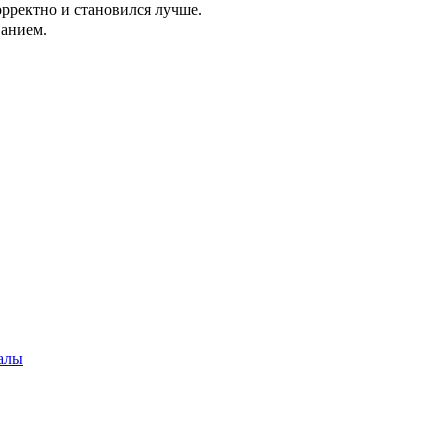
орректно и становился лучше.
ванием.
алы