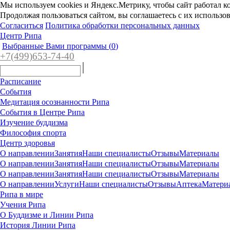
Мы используем cookies и Яндекс.Метрику, чтобы сайт работал к
Продолжая пользоваться сайтом, вы соглашаетесь с их использо
Согласиться
Политика обработки персональных данных
Центр Рипа
Выбранные Вами программы (
0
)
+7(4
99)65
3-7
4-40
Расписание
События
Медитация осознанности Рипа
События в Центре Рипа
Изучение буддизма
Философия спорта
Центр здоровья
О направлении
Занятия
Наши специалисты
Отзывы
Материалы
О направлении
Занятия
Наши специалисты
Отзывы
Материалы
О направлении
Занятия
Наши специалисты
Отзывы
Материалы
О направлении
Услуги
Наши специалисты
Отзывы
Аптека
Матери
Рипа в мире
Учения Рипа
О Буддизме и Линии Рипа
История Линии Рипа