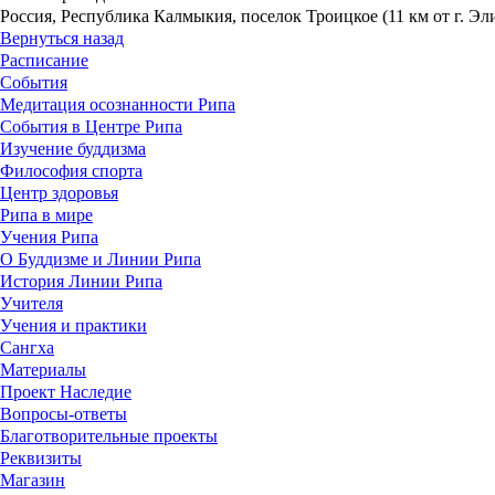
Россия, Республика Калмыкия, поселок Троицкое (11 км от г. Э
Вернуться назад
Расписание
События
Медитация осознанности Рипа
События в Центре Рипа
Изучение буддизма
Философия спорта
Центр здоровья
Рипа в мире
Учения Рипа
О Буддизме и Линии Рипа
История Линии Рипа
Учителя
Учения и практики
Сангха
Материалы
Проект Наследие
Вопросы-ответы
Благотворительные проекты
Реквизиты
Магазин