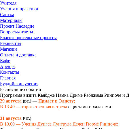
Учителя
Учения и практики
Сангха
Материалы
Проект Наследие
Вопросы-ответы
Благотворительные проекты
Реквизиты
Магазин
Оплата и доставка
Кафе
Аренда
Контакты
Главная
Буддийские учения
Расписание событий
Программа визита Кьябдже Намка Дриме Рабджама Ринпоче и Ду
29 августа
(вт.)
—
Прилёт в Элисту
;
В 13.40 — торжественная встреча
с цветами и хадаками.
31 августа
(чт.)
В 10.00 — Учения Дунгсе Лунтрула Дечен Гюрме Ринпоче: