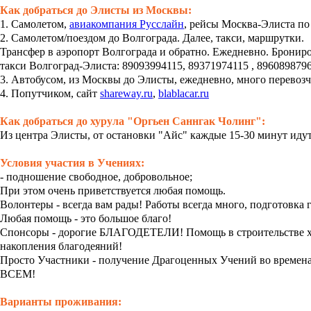
Как добраться до Элисты из Москвы:
1. Самолетом,
авиакомпания Русслайн
, рейсы Москва-Элиста по
2. Самолетом/поездом до Волгограда. Далее, такси, маршрутки.
Трансфер в аэропорт Волгограда и обратно. Ежедневно. Брониро
такси Волгоград-Элиста: 89093994115, 89371974115 , 8960898796
3. Автобусом, из Москвы до Элисты, ежедневно, много перевозчи
4. Попутчиком, сайт
shareway.ru
,
blablacar.ru
Как добраться до хурула "Оргьен Саннгак Чолинг":
Из центра Элисты, от остановки "Айс" каждые 15-30 минут идут
Условия участия в Учениях:
- подношение свободное, добровольное;
При этом очень приветствуется любая помощь.
Волонтеры - всегда вам рады! Работы всегда много, подготовка 
Любая помощь - это большое благо!
Спонсоры - дорогие БЛАГОДЕТЕЛИ! Помощь в строительстве хр
накопления благодеяний!
Просто Участники - получение Драгоценных Учений во времена у
ВСЕМ!
Варианты проживания: