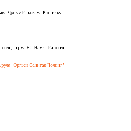
амка Дриме Рабджама Ринпоче.
нпоче, Терма ЕС Намка Ринпоче.
урула "Оргьен Саннгак Чолинг".