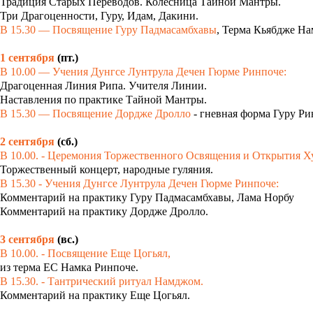
Традиция Старых Переводов. Колесница Тайной Мантры.
Три Драгоценности, Гуру, Идам, Дакини.
В 15.30 — Посвящение Гуру Падмасамбхавы
, Терма Кьябдже Н
1 сентября
(пт.)
В 10.00 — Учения Дунгсе Лунтрула Дечен Гюрме Ринпоче:
Драгоценная Линия Рипа. Учителя Линии.
Наставления по практике Тайной Мантры.
В 15.30 — Посвящение Дордже Дролло
- гневная форма Гуру Ри
2 сентября
(сб.)
В 10.00. - Церемония Торжественного Освящения и Открытия Х
Торжественный концерт, народные гуляния.
В 15.30 - Учения Дунгсе Лунтрула Дечен Гюрме Ринпоче:
Комментарий на практику Гуру Падмасамбхавы, Лама Норбу
Комментарий на практику Дордже Дролло.
3 сентября
(вс.)
В 10.00. - Посвящение Еще Цогьял,
из терма ЕС Намка Ринпоче.
В 15.30. - Тантрический ритуал Намджом.
Комментарий на практику Еще Цогьял.