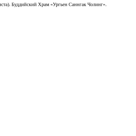
листа). Буддийский Храм «Ургьен Саннгак Чолинг».