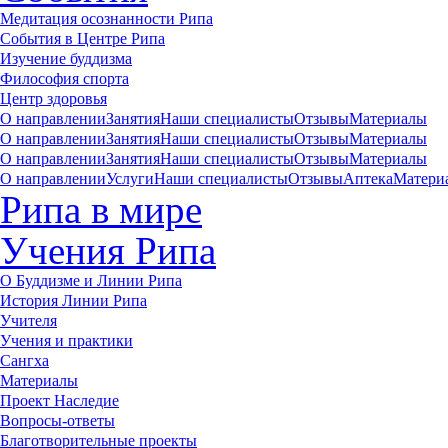
Медитация осознанности Рипа
События в Центре Рипа
Изучение буддизма
Философия спорта
Центр здоровья
О направлении
Занятия
Наши специалисты
Отзывы
Материалы
О направлении
Занятия
Наши специалисты
Отзывы
Материалы
О направлении
Занятия
Наши специалисты
Отзывы
Материалы
О направлении
Услуги
Наши специалисты
Отзывы
Аптека
Матери
Рипа в мире
Учения Рипа
О Буддизме и Линии Рипа
История Линии Рипа
Учителя
Учения и практики
Сангха
Материалы
Проект Наследие
Вопросы-ответы
Благотворительные проекты