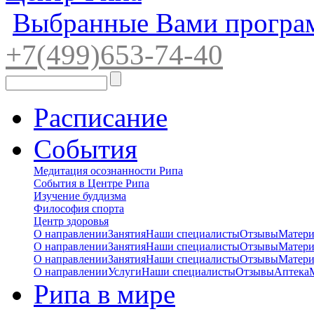
Выбранные Вами програ
+7(4
99)65
3-7
4-40
Расписание
События
Медитация осознанности Рипа
События в Центре Рипа
Изучение буддизма
Философия спорта
Центр здоровья
О направлении
Занятия
Наши специалисты
Отзывы
Матер
О направлении
Занятия
Наши специалисты
Отзывы
Матер
О направлении
Занятия
Наши специалисты
Отзывы
Матер
О направлении
Услуги
Наши специалисты
Отзывы
Аптека
Рипа в мире