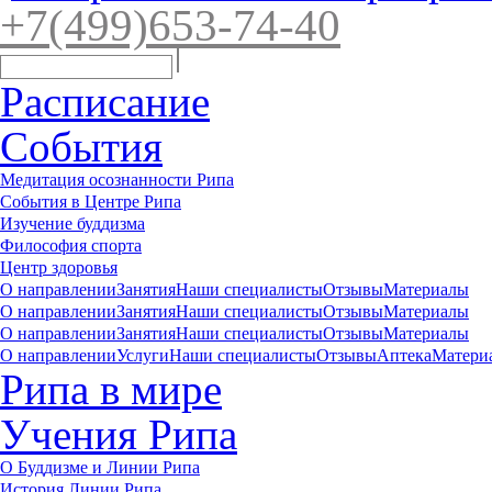
+7(4
99)65
3-7
4-40
Расписание
События
Медитация осознанности Рипа
События в Центре Рипа
Изучение буддизма
Философия спорта
Центр здоровья
О направлении
Занятия
Наши специалисты
Отзывы
Материалы
О направлении
Занятия
Наши специалисты
Отзывы
Материалы
О направлении
Занятия
Наши специалисты
Отзывы
Материалы
О направлении
Услуги
Наши специалисты
Отзывы
Аптека
Матери
Рипа в мире
Учения Рипа
О Буддизме и Линии Рипа
История Линии Рипа