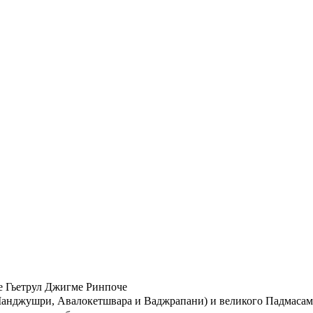
се Гьетрул Джигме Ринпоче
Манджушри, Авалокетшвара и Ваджрапани) и великого Падмасамб