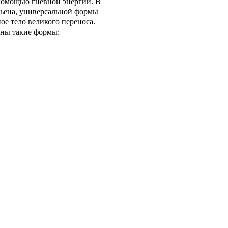
 помощью гневной энергии. В
гьена, универсальной формы
ое тело великого переноса.
тны такие формы: