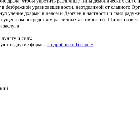
ружие драла, чтобы укротить различные типы демонических сил с
ет в безбрежной уравновешенности, неотделимой от славного Ор
ул учение дхармы в целом и Дзогчен в частности и явил радужн
 существам посредством различных активностей. Широко извес
 заслуги.
лунгту и силу.
вуют и другие формы.
Подробнее о Гесаре »
ский