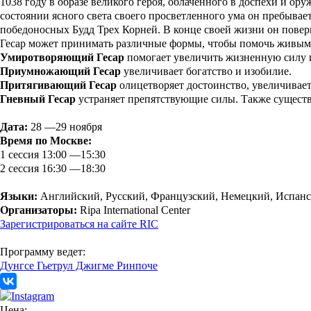
1038 году в образе великого героя, облаченного в доспехи и о
состоянии ясного света своего просветленного ума он пребыва
победоносных Будд Трех Корней. В конце своей жизни он поверн
Гесар может принимать различные формы, чтобы помочь живым
Умиротворяющий Гесар
помогает увеличить жизненную силу и
Приумножающий Гесар
увеличивает богатство и изобилие.
Притягивающий Гесар
олицетворяет достоинство, увеличивает 
Гневный Гесар
устраняет препятствующие силы. Также сущест
Дата:
28 —29 ноября
Время по Москве:
1 сессия 13:00 —15:30
2 сессия 16:30 —18:30
Языки:
Английский, Русский, Французский, Немецкий, Испан
Организаторы:
Ripa International Center
Зарегистрироваться на сайте RIC
Программу ведет:
Дунгсе Гьетрул Джигме Ринпоче
Цена: