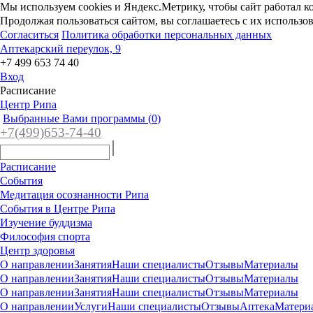
Мы используем cookies и Яндекс.Метрику, чтобы сайт работал к
Продолжая пользоваться сайтом, вы соглашаетесь с их использо
Согласиться
Политика обработки персональных данных
Аптекарский переулок, 9
+7 499 653 74 40
Вход
Расписание
Центр Рипа
Выбранные Вами программы (
0
)
+7(4
99)65
3-7
4-40
Расписание
События
Медитация осознанности Рипа
События в Центре Рипа
Изучение буддизма
Философия спорта
Центр здоровья
О направлении
Занятия
Наши специалисты
Отзывы
Материалы
О направлении
Занятия
Наши специалисты
Отзывы
Материалы
О направлении
Занятия
Наши специалисты
Отзывы
Материалы
О направлении
Услуги
Наши специалисты
Отзывы
Аптека
Матери