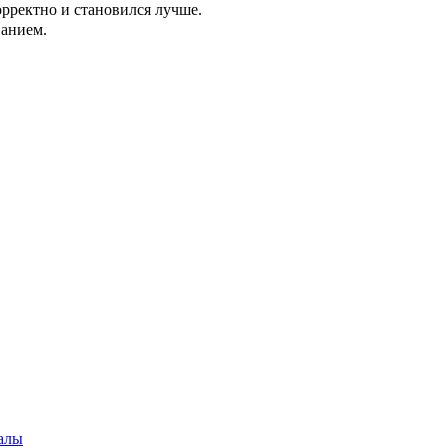
орректно и становился лучше.
ванием.
алы