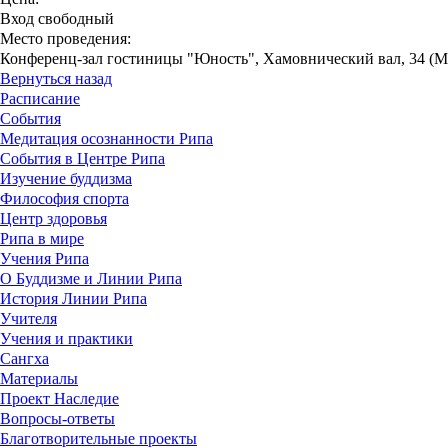
Вход свободный
Место проведения:
Конференц-зал гостиницы "Юность", Хамовнический вал, 34 (М
Вернуться назад
Расписание
События
Медитация осознанности Рипа
События в Центре Рипа
Изучение буддизма
Философия спорта
Центр здоровья
Рипа в мире
Учения Рипа
О Буддизме и Линии Рипа
История Линии Рипа
Учителя
Учения и практики
Сангха
Материалы
Проект Наследие
Вопросы-ответы
Благотворительные проекты