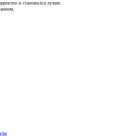
орректно и становился лучше.
ванием.
алы