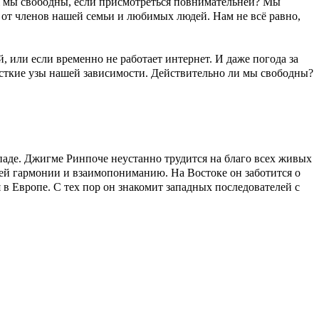
ж мы свободны, если присмотреться повнимательней? Мы
, от членов нашей семьи и любимых людей. Нам не всё равно,
, или если временно не работает интернет. И даже погода за
жесткие узы нашей зависимости. Действительно ли мы свободны?
паде. Джигме Ринпоче неустанно трудится на благо всех живых
ней гармонии и взаимопониманию. На Востоке он заботится о
в Европе. С тех пор он знакомит западных последователей с