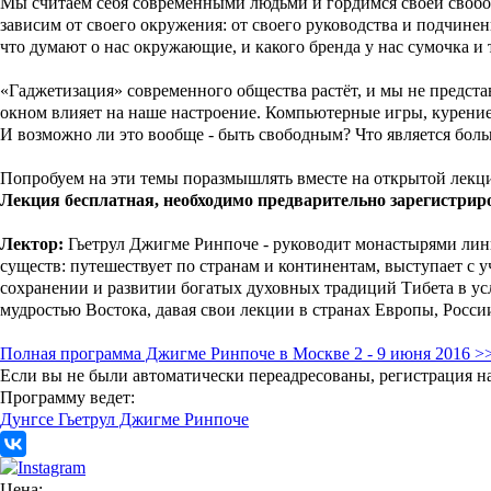
Мы считаем себя современными людьми и гордимся своей свобо
зависим от своего окружения: от своего руководства и подчине
что думают о нас окружающие, и какого бренда у нас сумочка и
«Гаджетизация» современного общества растёт, и мы не представ
окном влияет на наше настроение. Компьютерные игры, курение,
И возможно ли это вообще - быть свободным? Что является бол
Попробуем на эти темы поразмышлять вместе на открытой лекци
Лекция бесплатная, необходимо предварительно зарегистрир
Лектор:
Гьетрул Джигме Ринпоче - руководит монастырями лини
существ: путешествует по странам и континентам, выступает с
сохранении и развитии богатых духовных традиций Тибета в усл
мудростью Востока, давая свои лекции в странах Европы, Росс
Полная программа Джигме Ринпоче в Москве 2 - 9 июня 2016 >
Если вы не были автоматически переадресованы, регистрация 
Программу ведет:
Дунгсе Гьетрул Джигме Ринпоче
Цена: