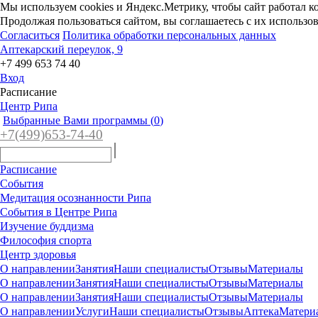
Мы используем cookies и Яндекс.Метрику, чтобы сайт работал к
Продолжая пользоваться сайтом, вы соглашаетесь с их использо
Согласиться
Политика обработки персональных данных
Аптекарский переулок, 9
+7 499 653 74 40
Вход
Расписание
Центр Рипа
Выбранные Вами программы (
0
)
+7(4
99)65
3-7
4-40
Расписание
События
Медитация осознанности Рипа
События в Центре Рипа
Изучение буддизма
Философия спорта
Центр здоровья
О направлении
Занятия
Наши специалисты
Отзывы
Материалы
О направлении
Занятия
Наши специалисты
Отзывы
Материалы
О направлении
Занятия
Наши специалисты
Отзывы
Материалы
О направлении
Услуги
Наши специалисты
Отзывы
Аптека
Матери