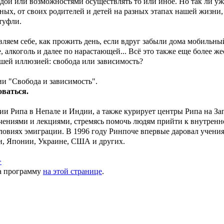
дой или возможностями осуществлять то или иное. Но так ли у
нных, от своих родителей и детей на разных этапах нашей жизни
 туфли.
ляем себе, как прожить день, если вдруг забыли дома мобильный
 алкоголь и далее по нарастающей... Всё это также еще более 
ьшей иллюзией: свобода или зависимость?
и "Свобода и зависимость".
оваться.
и Рипа в Непале и Индии, а также курирует центры Рипа на За
 учениями и лекциями, стремясь помочь людям прийти к внутрен
овиях эмиграции. В 1996 году Ринпоче впервые даровал учения 
ии, Японии, Украине, США и других.
>
на программу
на этой странице
.