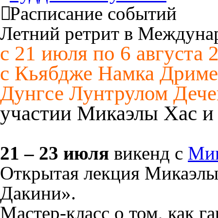
Расписание событий
Летний ретрит в Междуна
с 21 июля по 6 августа 
с Кьябдже Намка Дриме
Дунгсе Лунтрулом Дече
участии Микаэлы Хас и
21 – 23 июля
викенд с
Мик
Открытая лекция Микаэлы
Дакини».
Мастер-класс о том, как г