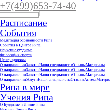
+7(4
99)65
3-7
4-40
Расписание
События
Медитация осознанности Рипа
События в Центре Рипа
Изучение буддизма
Философия спорта
Центр здоровья
О направлении
Занятия
Наши специалисты
Отзывы
Материалы
О направлении
Занятия
Наши специалисты
Отзывы
Материалы
О направлении
Занятия
Наши специалисты
Отзывы
Материалы
О направлении
Услуги
Наши специалисты
Отзывы
Аптека
Матери
Рипа в мире
Учения Рипа
О Буддизме и Линии Рипа
История Линии Рипа